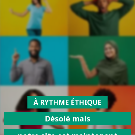
À RYTHME ÉTHIQUE
Désolé mais