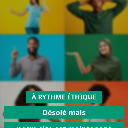
À RYTHME ÉTHIQUE
Désolé mais