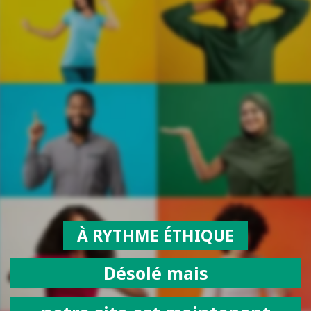
À RYTHME ÉTHIQUE
Désolé mais