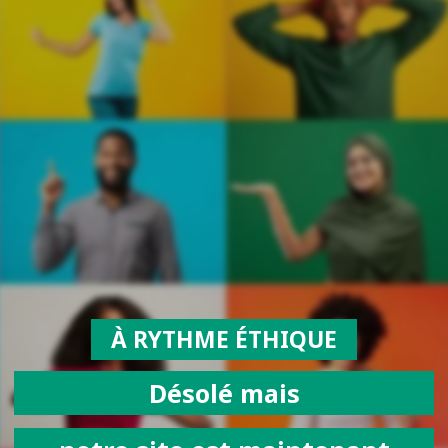
À RYTHME ÉTHIQUE
Désolé mais