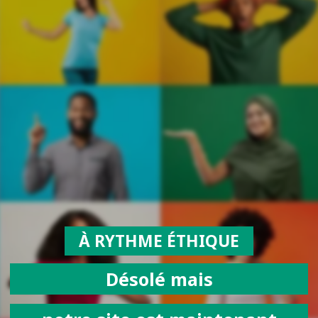
À RYTHME ÉTHIQUE
Désolé mais