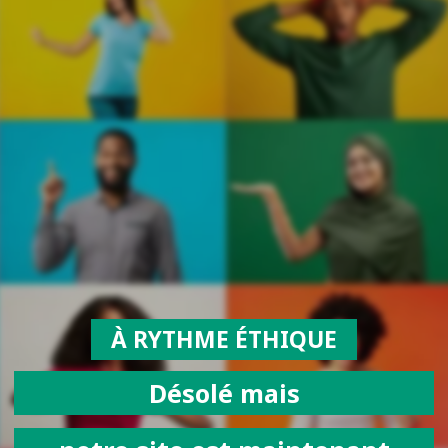
À RYTHME ÉTHIQUE
Désolé mais