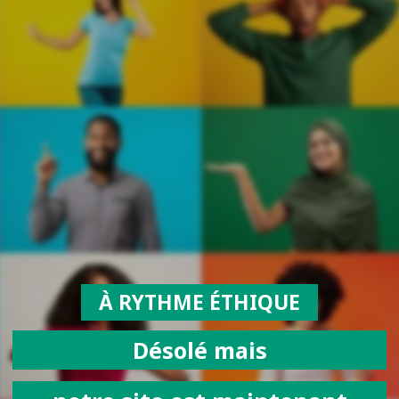
À RYTHME ÉTHIQUE
Désolé mais